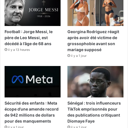
Football : Jorge Messi, le
Georgina Rodriguez réagit
père de Leo Messi, est
après avoir été victime de
décédé à l’âge de 68 ans
grossophobie avant son
mariage supposé
il y a 13 heures
il y a 1 jour
Sécurité des enfants : Meta
Sénégal : trois influenceurs
écope d’une amende record
TikTok emprisonnés pour
de 942 millions de dollars
des publications critiquant
pour des manquements
Diomaye Faye
il y a 1 jour
il y a 1 jour