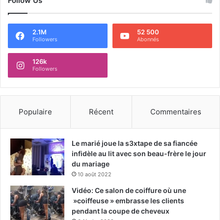
Follow Us
2.1M
52 500
Followers
Abonnés
126k
Followers
Populaire
Récent
Commentaires
Le marié joue la s3xtape de sa fiancée
infidèle au lit avec son beau-frère le jour
du mariage
10 août 2022
Vidéo: Ce salon de coiffure où une
»coiffeuse » embrasse les clients
pendant la coupe de cheveux