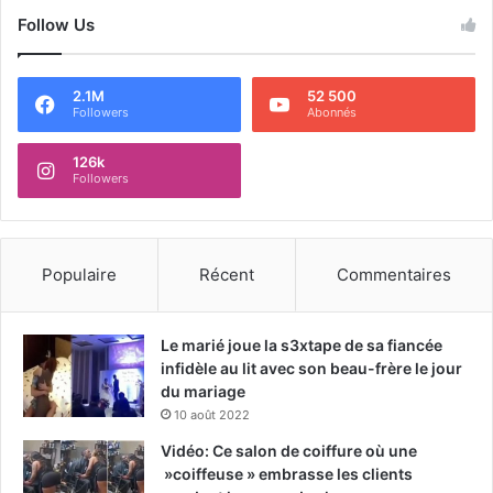
Follow Us
2.1M
52 500
Followers
Abonnés
126k
Followers
Populaire
Récent
Commentaires
Le marié joue la s3xtape de sa fiancée
infidèle au lit avec son beau-frère le jour
du mariage
10 août 2022
Vidéo: Ce salon de coiffure où une
»coiffeuse » embrasse les clients