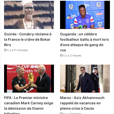
Guinée : Conakry réclame à
Ouganda : un célèbre
la France le crâne de Bokar
footballeur battu à mort lors
Biro
d’une attaque de gang de
rue
il y a 11 minutes
il y a 2 heures
FIFA : Le Premier ministre
Maroc : Aziz Akhannouch
canadien Mark Carney exige
rappelé de vacances en
la démission de Gianni
pleine crise à Ceuta
Infantino
il y a 3 heures