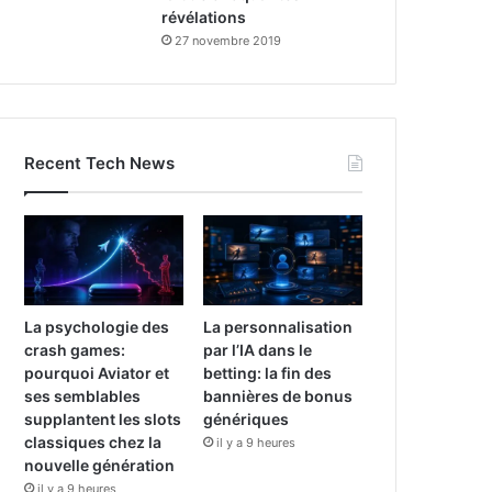
révélations
27 novembre 2019
Recent Tech News
La psychologie des
La personnalisation
crash games:
par l’IA dans le
pourquoi Aviator et
betting: la fin des
ses semblables
bannières de bonus
supplantent les slots
génériques
classiques chez la
il y a 9 heures
nouvelle génération
il y a 9 heures