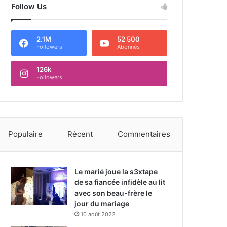
Follow Us
2.1M
52 500
Followers
Abonnés
126k
Followers
Populaire
Récent
Commentaires
Le marié joue la s3xtape
de sa fiancée infidèle au lit
avec son beau-frère le
jour du mariage
10 août 2022