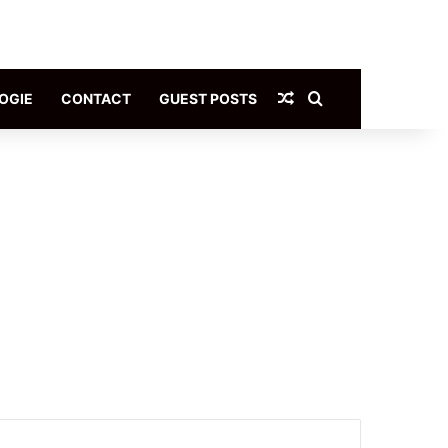
Article Aléatoire
Rechercher
OGIE
CONTACT
GUEST POSTS