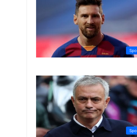
Spo
Spo