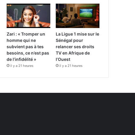
Zari : « Tromper un
La Ligue 1 mise sur le
homme qui ne
Sénégal pour
subvient pas à tes
relancer ses droits
besoins, ce n’est pas
TV en Afrique de
de l’infidélité »
l’Ouest
il y a 21 heures
il y a 21 heures