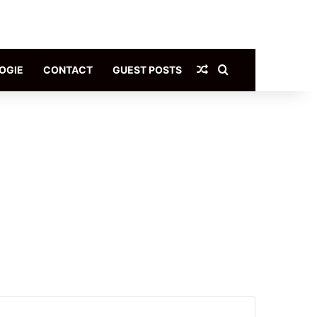
Article Aléatoire
Rechercher
OGIE
CONTACT
GUEST POSTS