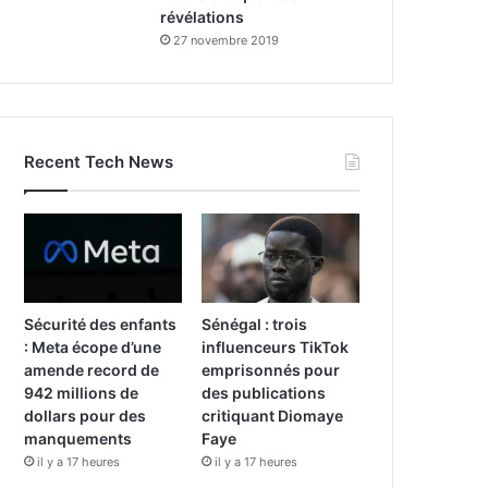
révélations
27 novembre 2019
Recent Tech News
Sécurité des enfants
Sénégal : trois
: Meta écope d’une
influenceurs TikTok
amende record de
emprisonnés pour
942 millions de
des publications
dollars pour des
critiquant Diomaye
manquements
Faye
il y a 17 heures
il y a 17 heures