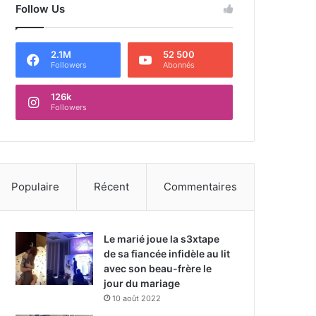
Follow Us
2.1M
52 500
Followers
Abonnés
126k
Followers
Populaire
Récent
Commentaires
Le marié joue la s3xtape
de sa fiancée infidèle au lit
avec son beau-frère le
jour du mariage
10 août 2022