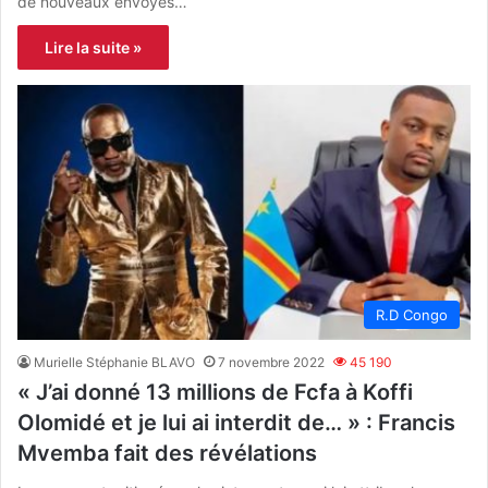
de nouveaux envoyés…
Lire la suite »
R.D Congo
Murielle Stéphanie BLAVO
7 novembre 2022
45 190
« J’ai donné 13 millions de Fcfa à Koffi
Olomidé et je lui ai interdit de… » : Francis
Mvemba fait des révélations