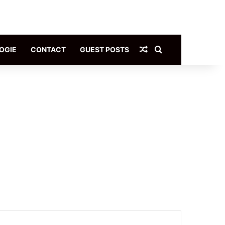
Article Aléatoire
Rechercher
OGIE
CONTACT
GUEST POSTS