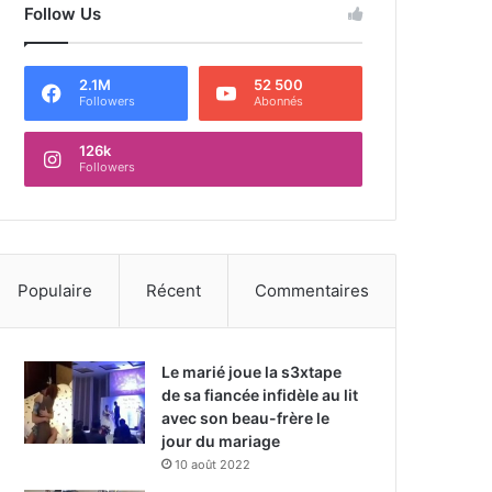
Follow Us
2.1M
52 500
Followers
Abonnés
126k
Followers
Populaire
Récent
Commentaires
Le marié joue la s3xtape
de sa fiancée infidèle au lit
avec son beau-frère le
jour du mariage
10 août 2022