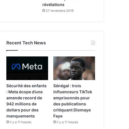
révélations
27 novembre 2019
Recent Tech News
Sécurité des enfants
Sénégal : trois
: Meta écope d’une
influenceurs TikTok
amende record de
emprisonnés pour
942 millions de
des publications
dollars pour des
critiquant Diomaye
manquements
Faye
il y a 11 heures
il y a 11 heures