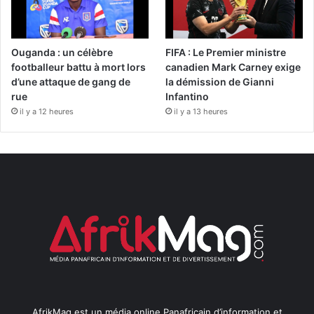
Ouganda : un célèbre
FIFA : Le Premier ministre
footballeur battu à mort lors
canadien Mark Carney exige
d’une attaque de gang de
la démission de Gianni
rue
Infantino
il y a 12 heures
il y a 13 heures
AfrikMag est un média online Panafricain d’information et