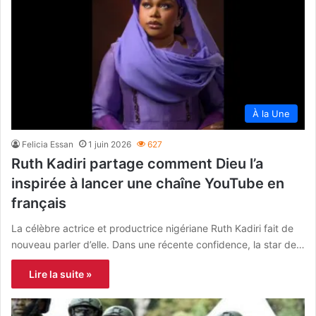
À la Une
Felicia Essan
1 juin 2026
627
Ruth Kadiri partage comment Dieu l’a
inspirée à lancer une chaîne YouTube en
français
La célèbre actrice et productrice nigériane Ruth Kadiri fait de
nouveau parler d’elle. Dans une récente confidence, la star de…
Lire la suite »