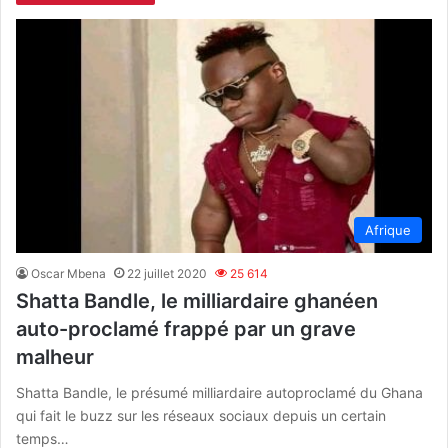
Afrique
Oscar Mbena
22 juillet 2020
25 614
Shatta Bandle, le milliardaire ghanéen
auto-proclamé frappé par un grave
malheur
Shatta Bandle, le présumé milliardaire autoproclamé du Ghana
qui fait le buzz sur les réseaux sociaux depuis un certain
temps…