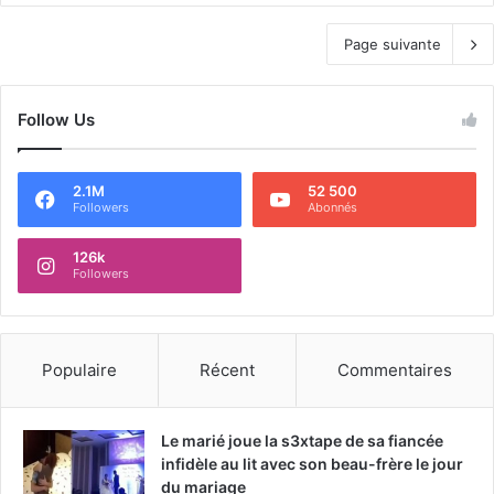
Page suivante
Follow Us
2.1M
52 500
Followers
Abonnés
126k
Followers
Populaire
Récent
Commentaires
Le marié joue la s3xtape de sa fiancée
infidèle au lit avec son beau-frère le jour
du mariage