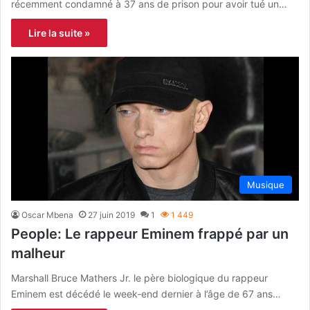
récemment condamné à 37 ans de prison pour avoir tué un…
Lire la suite »
Musique
Oscar Mbena
27 juin 2019
1
1 449
People: Le rappeur Eminem frappé par un
malheur
Marshall Bruce Mathers Jr. le père biologique du rappeur
Eminem est décédé le week-end dernier à l’âge de 67 ans…