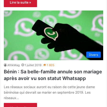
Lire la suite »
Divers
AfrikMag
1 juillet 2019
1 605
Bénin : Sa belle-famille annule son mariage
après avoir vu son statut Whatsapp
Les réseaux sociaux auront eu raison de cette jeune dame
béninoise qui devrait se marier en septembre 2019. Les
réseaux…