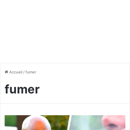
Accueil
/
fumer
fumer