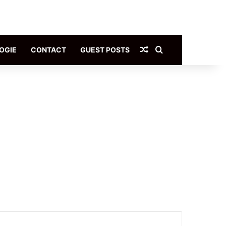
Article Aléatoire
Rechercher
OGIE
CONTACT
GUEST POSTS