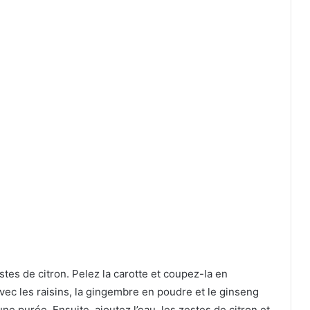
stes de citron. Pelez la carotte et coupez-la en
ec les raisins, la gingembre en poudre et le ginseng
ne purée. Ensuite, ajoutez l’eau, les zestes de citron et