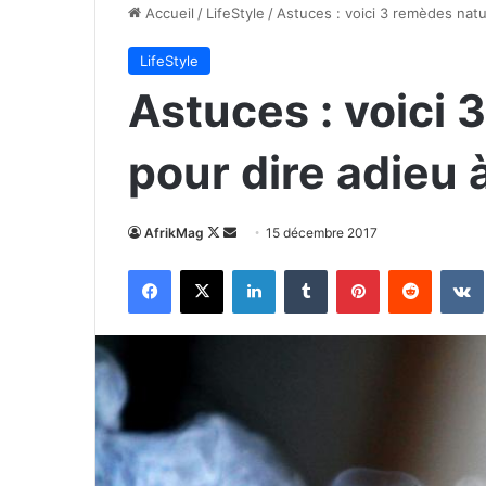
Accueil
/
LifeStyle
/
Astuces : voici 3 remèdes natur
LifeStyle
Astuces : voici 
pour dire adieu à
Follow
Envoyer
AfrikMag
15 décembre 2017
on
un
Facebook
X
Linkedin
Tumblr
Pinterest
Reddit
X
courriel