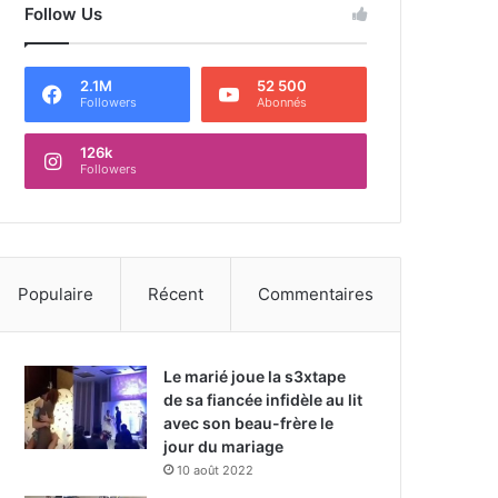
Follow Us
2.1M
52 500
Followers
Abonnés
126k
Followers
Populaire
Récent
Commentaires
Le marié joue la s3xtape
de sa fiancée infidèle au lit
avec son beau-frère le
jour du mariage
10 août 2022