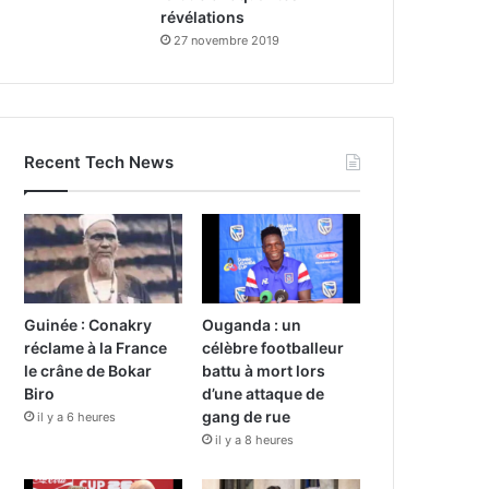
révélations
27 novembre 2019
Recent Tech News
Guinée : Conakry
Ouganda : un
réclame à la France
célèbre footballeur
le crâne de Bokar
battu à mort lors
Biro
d’une attaque de
gang de rue
il y a 6 heures
il y a 8 heures