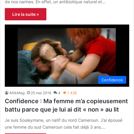
de nos narines. En effet, un antibiotique naturel et…
Lire la suite »
Confidence
AfrikMag
25 mai 2016
4
1 428
Confidence : Ma femme m’a copieusement
battu parce que je lui ai dit « non » au lit
Je suis Souleymane, un natif du nord Cameroun. J’ai épousé
une femme du sud Cameroun cela fait déjà 3 ans.…