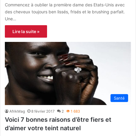
Commencez à oublier la première dame des Etats-Unis avec
des cheveux toujours ben lissés, frisés et le brushing parfait.
Une…
Lire la suite »
Santé
AfrikMag
8 février 2017
2
1 683
Voici 7 bonnes raisons d’être fiers et
d’aimer votre teint naturel