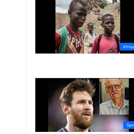
Afriq
Spo