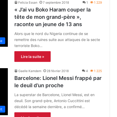
Felicia Essan
7 septembre 2018
1
1 229
« J’ai vu Boko Haram couper la
tête de mon grand-père »,
raconte un jeune de 13 ans
Alors que le nord du Nigeria continue de se
remettre des ruines suite aux attaques de la secte
ue
terroriste Boko…
Lire la suite »
Gaelle Kamdem
28 février 2018
4
1 225
Barcelone: Lionel Messi frappé par
le deuil d’un proche
La superstar de Barcelone, Lionel Messi, est en
deuil. Son grand-père, Antonio Cuccittini est
décédé la semaine dernière, a confirmé…
rt