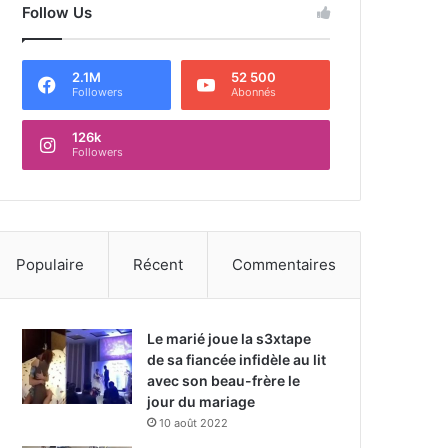
Follow Us
2.1M
52 500
Followers
Abonnés
126k
Followers
Populaire
Récent
Commentaires
Le marié joue la s3xtape
de sa fiancée infidèle au lit
avec son beau-frère le
jour du mariage
10 août 2022