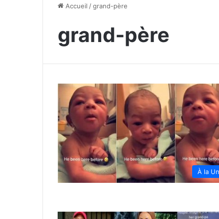
Accueil
/
grand-père
grand-père
À la U