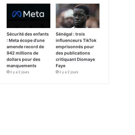
Sécurité des enfants
Sénégal : trois
: Meta écope d’une
influenceurs TikTok
amende record de
emprisonnés pour
942 millions de
des publications
dollars pour des
critiquant Diomaye
manquements
Faye
il y a 2 jours
il y a 2 jours