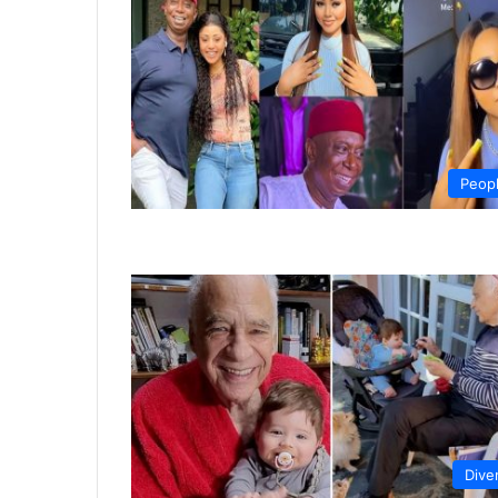
Peop
Dive