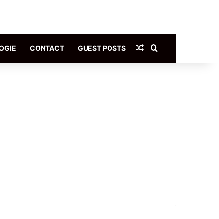
Article Aléatoire
Rechercher
OGIE
CONTACT
GUEST POSTS