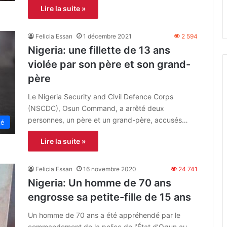
Lire la suite »
Felicia Essan
1 décembre 2021
2 594
Nigeria: une fillette de 13 ans
violée par son père et son grand-
père
Le Nigeria Security and Civil Defence Corps
(NSCDC), Osun Command, a arrêté deux
personnes, un père et un grand-père, accusés…
té
Lire la suite »
Felicia Essan
16 novembre 2020
24 741
Nigeria: Un homme de 70 ans
engrosse sa petite-fille de 15 ans
Un homme de 70 ans a été appréhendé par le
commandement de la police de l’État d’Ogun au