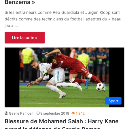
Benzema »
Si les entraineurs comme Pep Guardiola et Jurgen Klopp sont
décrits comme des techniciens du football adeptes du « beau
jeu »,…
Lire la suite »
Sport
Gaelle Kamdem
9 septembre 2018
1 242
Blessure de Mohamed Salah : Harry Kane