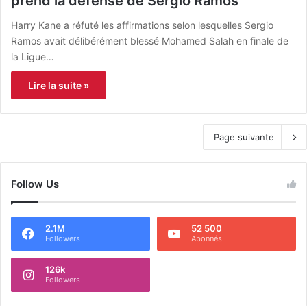
prend la défense de Sergio Ramos
Harry Kane a réfuté les affirmations selon lesquelles Sergio
Ramos avait délibérément blessé Mohamed Salah en finale de
la Ligue…
Lire la suite »
Page suivante
Follow Us
2.1M
52 500
Followers
Abonnés
126k
Followers