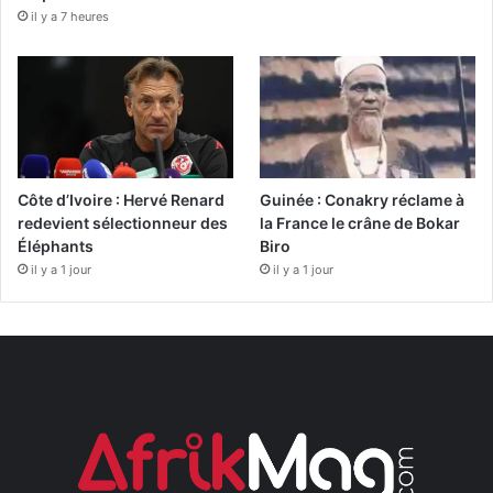
il y a 7 heures
Côte d’Ivoire : Hervé Renard
Guinée : Conakry réclame à
redevient sélectionneur des
la France le crâne de Bokar
Éléphants
Biro
il y a 1 jour
il y a 1 jour