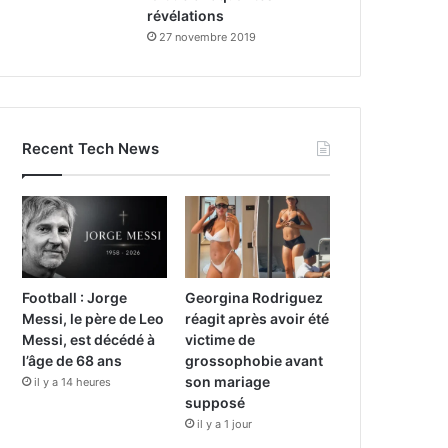
révélations
27 novembre 2019
Recent Tech News
Football : Jorge
Georgina Rodriguez
Messi, le père de Leo
réagit après avoir été
Messi, est décédé à
victime de
l’âge de 68 ans
grossophobie avant
son mariage
il y a 14 heures
supposé
il y a 1 jour