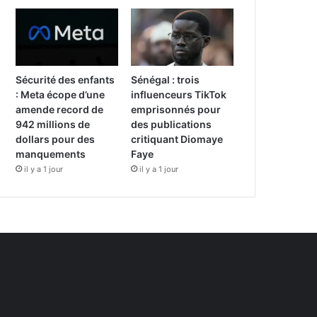
Sécurité des enfants
Sénégal : trois
: Meta écope d’une
influenceurs TikTok
amende record de
emprisonnés pour
942 millions de
des publications
dollars pour des
critiquant Diomaye
manquements
Faye
il y a 1 jour
il y a 1 jour