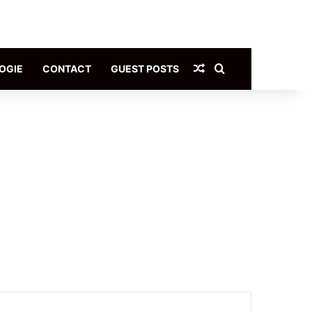
Article Aléatoire
Rechercher
OGIE
CONTACT
GUEST POSTS