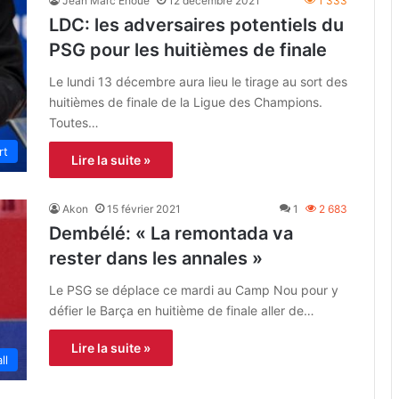
Jean Marc Ehoué
12 décembre 2021
1 333
LDC: les adversaires potentiels du
PSG pour les huitièmes de finale
Le lundi 13 décembre aura lieu le tirage au sort des
huitièmes de finale de la Ligue des Champions.
Toutes…
rt
Lire la suite »
Akon
15 février 2021
1
2 683
Dembélé: « La remontada va
rester dans les annales »
Le PSG se déplace ce mardi au Camp Nou pour y
défier le Barça en huitième de finale aller de…
Lire la suite »
ll