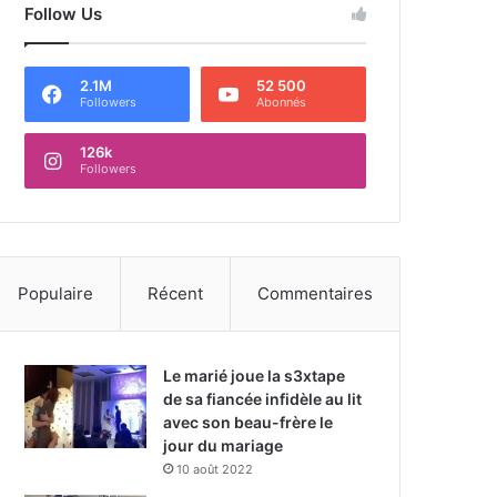
Follow Us
2.1M
52 500
Followers
Abonnés
126k
Followers
Populaire
Récent
Commentaires
Le marié joue la s3xtape
de sa fiancée infidèle au lit
avec son beau-frère le
jour du mariage
10 août 2022