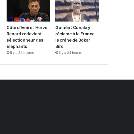
Côte d’Ivoire : Hervé
Guinée : Conakry
Renard redevient
réclame à la France
sélectionneur des
le crâne de Bokar
Éléphants
Biro
il y a 24 heures
il y a 24 heures