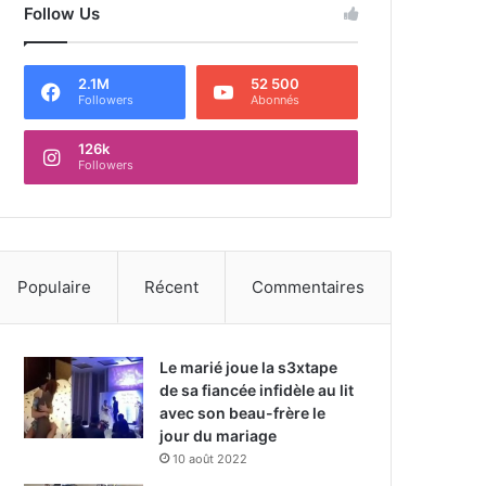
Follow Us
2.1M
52 500
Followers
Abonnés
126k
Followers
Populaire
Récent
Commentaires
Le marié joue la s3xtape
de sa fiancée infidèle au lit
avec son beau-frère le
jour du mariage
10 août 2022