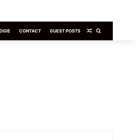
Article Aléatoire
Rechercher
OGIE
CONTACT
GUEST POSTS