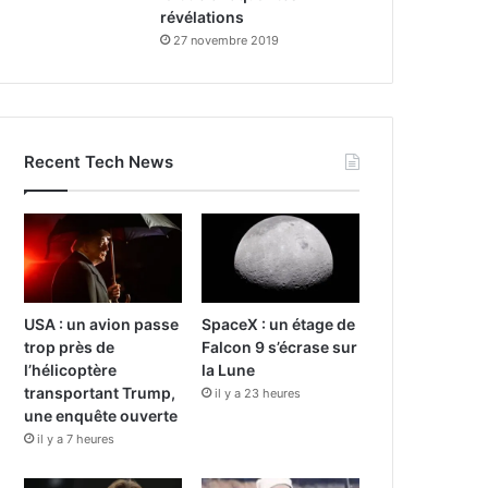
révélations
27 novembre 2019
Recent Tech News
USA : un avion passe
SpaceX : un étage de
trop près de
Falcon 9 s’écrase sur
l’hélicoptère
la Lune
transportant Trump,
il y a 23 heures
une enquête ouverte
il y a 7 heures