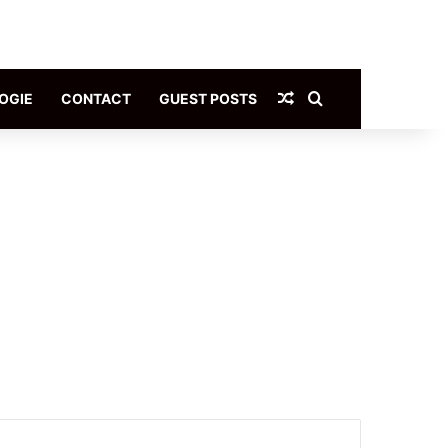
Article Aléatoire
Rechercher
OGIE
CONTACT
GUEST POSTS