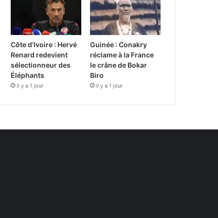
Côte d’Ivoire : Hervé
Guinée : Conakry
Renard redevient
réclame à la France
sélectionneur des
le crâne de Bokar
Éléphants
Biro
il y a 1 jour
il y a 1 jour