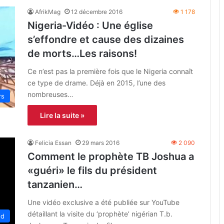
AfrikMag
12 décembre 2016
1 178
Nigeria-Vidéo : Une église
s’effondre et cause des dizaines
de morts…Les raisons!
Ce n’est pas la première fois que le Nigeria connaît
ce type de drame. Déjà en 2015, l’une des
nombreuses…
rs
Lire la suite »
Felicia Essan
29 mars 2016
2 090
Comment le prophète TB Joshua a
«guéri» le fils du président
tanzanien…
Une vidéo exclusive a été publiée sur YouTube
détaillant la visite du ‘prophète’ nigérian T.b.
ed