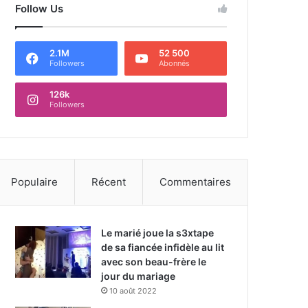
Follow Us
2.1M
52 500
Followers
Abonnés
126k
Followers
Populaire
Récent
Commentaires
Le marié joue la s3xtape
de sa fiancée infidèle au lit
avec son beau-frère le
jour du mariage
10 août 2022