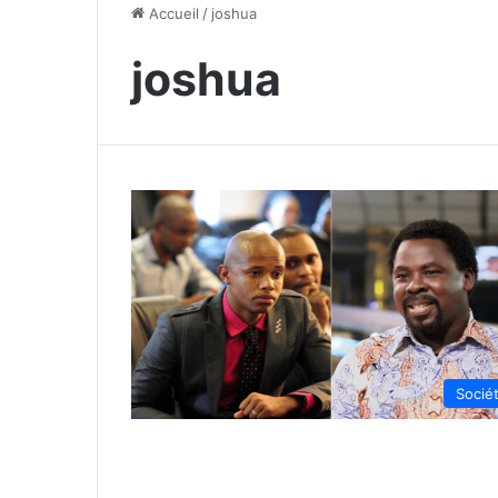
Accueil
/
joshua
joshua
Socié