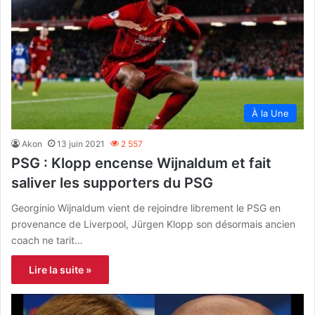
À la Une
Akon
13 juin 2021
2 557
PSG : Klopp encense Wijnaldum et fait
saliver les supporters du PSG
Georginio Wijnaldum vient de rejoindre librement le PSG en
provenance de Liverpool, Jürgen Klopp son désormais ancien
coach ne tarit…
Lire la suite »