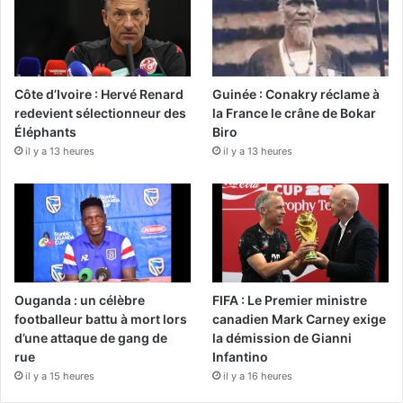
Côte d’Ivoire : Hervé Renard
Guinée : Conakry réclame à
redevient sélectionneur des
la France le crâne de Bokar
Éléphants
Biro
il y a 13 heures
il y a 13 heures
Ouganda : un célèbre
FIFA : Le Premier ministre
footballeur battu à mort lors
canadien Mark Carney exige
d’une attaque de gang de
la démission de Gianni
rue
Infantino
il y a 15 heures
il y a 16 heures