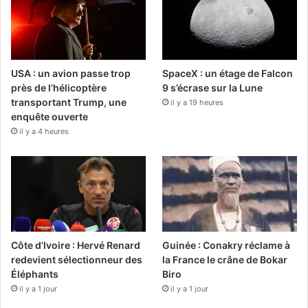
USA : un avion passe trop
SpaceX : un étage de Falcon
près de l’hélicoptère
9 s’écrase sur la Lune
transportant Trump, une
il y a 19 heures
enquête ouverte
il y a 4 heures
Côte d’Ivoire : Hervé Renard
Guinée : Conakry réclame à
redevient sélectionneur des
la France le crâne de Bokar
Éléphants
Biro
il y a 1 jour
il y a 1 jour