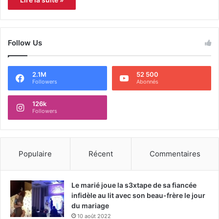
Follow Us
2.1M
52 500
Followers
Abonnés
126k
Followers
Populaire
Récent
Commentaires
Le marié joue la s3xtape de sa fiancée
infidèle au lit avec son beau-frère le jour
du mariage
10 août 2022