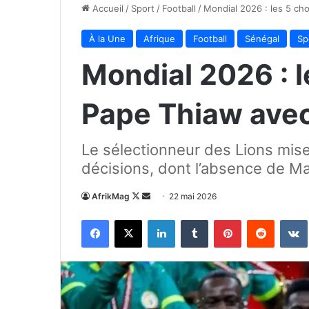
Accueil
/
Sport
/
Football
/
Mondial 2026 : les 5 ch
À la Une
Afrique
Football
Sénégal
Sp
Mondial 2026 : l
Pape Thiaw avec
Le sélectionneur des Lions mise 
décisions, dont l’absence de Ma
Follow
Envoyer
AfrikMag
22 mai 2026
on
un
Facebook
X
Linkedin
Tumblr
Pinterest
Reddit
X
courriel