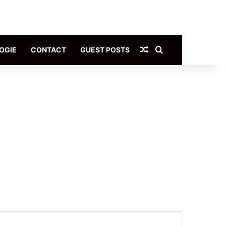
Article Aléatoire
Rechercher
OGIE
CONTACT
GUEST POSTS