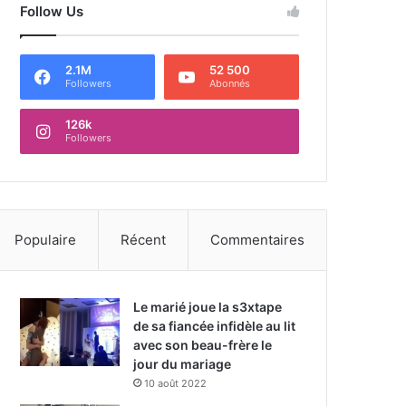
Follow Us
2.1M
52 500
Followers
Abonnés
126k
Followers
Populaire
Récent
Commentaires
Le marié joue la s3xtape
de sa fiancée infidèle au lit
avec son beau-frère le
jour du mariage
10 août 2022