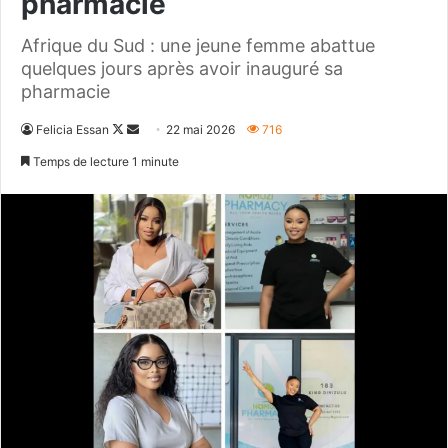
pharmacie
Afrique du Sud : une jeune femme abattue
quelques jours après avoir inauguré sa
pharmacie
Follow
Envoyer
Felicia Essan
22 mai 2026
716
on
un
Temps de lecture 1 minute
X
courriel