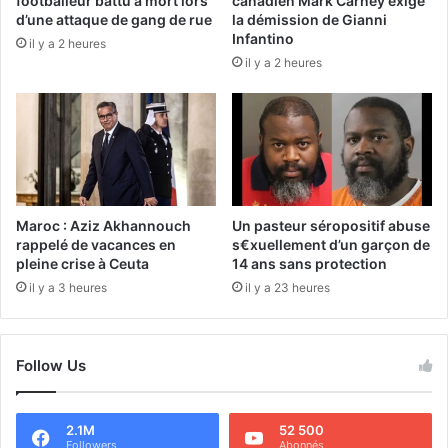
footballeur battu à mort lors
canadien Mark Carney exige
d’une attaque de gang de rue
la démission de Gianni
Infantino
il y a 2 heures
il y a 2 heures
Maroc : Aziz Akhannouch
Un pasteur séropositif abuse
rappelé de vacances en
s€xuellement d’un garçon de
pleine crise à Ceuta
14 ans sans protection
il y a 3 heures
il y a 23 heures
Follow Us
2.1M
52 500
Followers
Abonnés