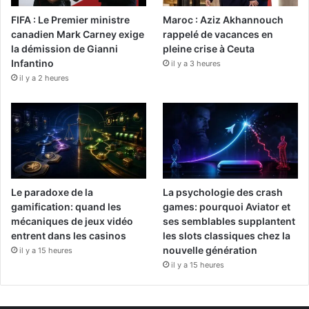
FIFA : Le Premier ministre
Maroc : Aziz Akhannouch
canadien Mark Carney exige
rappelé de vacances en
la démission de Gianni
pleine crise à Ceuta
Infantino
il y a 3 heures
il y a 2 heures
Le paradoxe de la
La psychologie des crash
gamification: quand les
games: pourquoi Aviator et
mécaniques de jeux vidéo
ses semblables supplantent
entrent dans les casinos
les slots classiques chez la
nouvelle génération
il y a 15 heures
il y a 15 heures