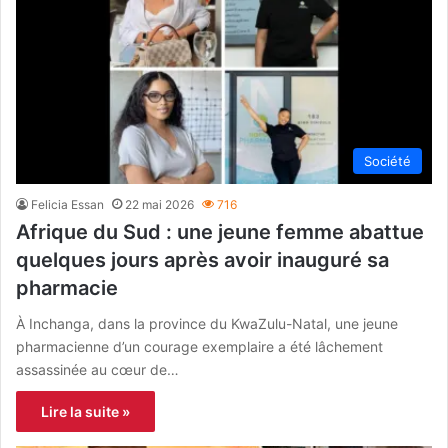
Société
Felicia Essan
22 mai 2026
716
Afrique du Sud : une jeune femme abattue
quelques jours après avoir inauguré sa
pharmacie
À Inchanga, dans la province du KwaZulu-Natal, une jeune
pharmacienne d’un courage exemplaire a été lâchement
assassinée au cœur de…
Lire la suite »