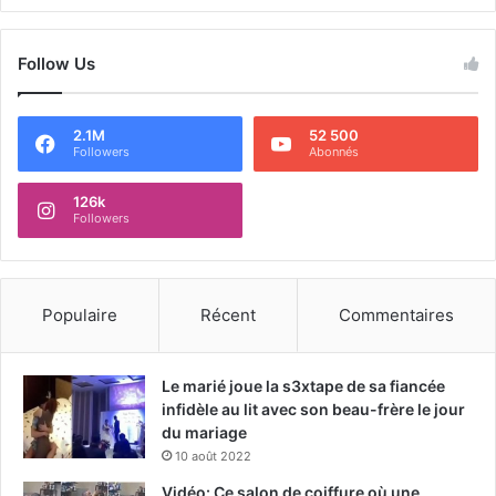
Follow Us
2.1M
52 500
Followers
Abonnés
126k
Followers
Populaire
Récent
Commentaires
Le marié joue la s3xtape de sa fiancée
infidèle au lit avec son beau-frère le jour
du mariage
10 août 2022
Vidéo: Ce salon de coiffure où une