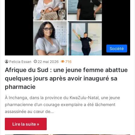
Société
Felicia Essan
22 mai 2026
716
Afrique du Sud : une jeune femme abattue
quelques jours après avoir inauguré sa
pharmacie
À Inchanga, dans la province du KwaZulu-Natal, une jeune
pharmacienne d’un courage exemplaire a été lâchement
assassinée au cœur de…
Lire la suite »