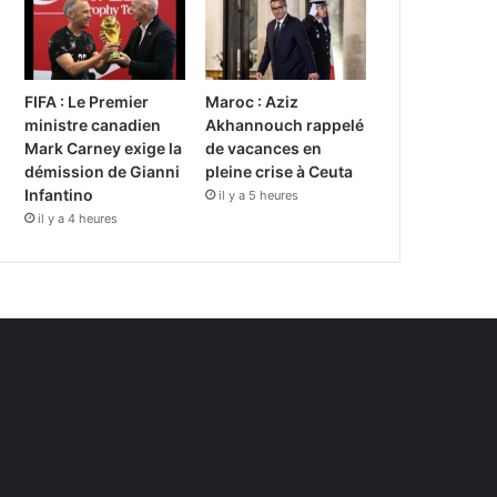
FIFA : Le Premier
Maroc : Aziz
ministre canadien
Akhannouch rappelé
Mark Carney exige la
de vacances en
démission de Gianni
pleine crise à Ceuta
Infantino
il y a 5 heures
il y a 4 heures