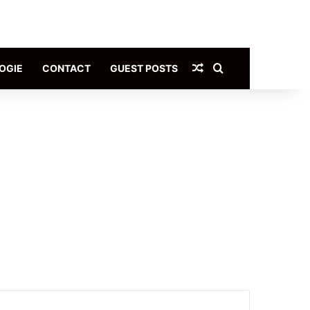
Article Aléatoire
Rechercher
OGIE
CONTACT
GUEST POSTS