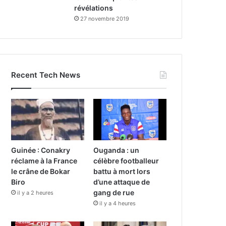
révélations
27 novembre 2019
Recent Tech News
Guinée : Conakry
Ouganda : un
réclame à la France
célèbre footballeur
le crâne de Bokar
battu à mort lors
Biro
d’une attaque de
gang de rue
il y a 2 heures
il y a 4 heures