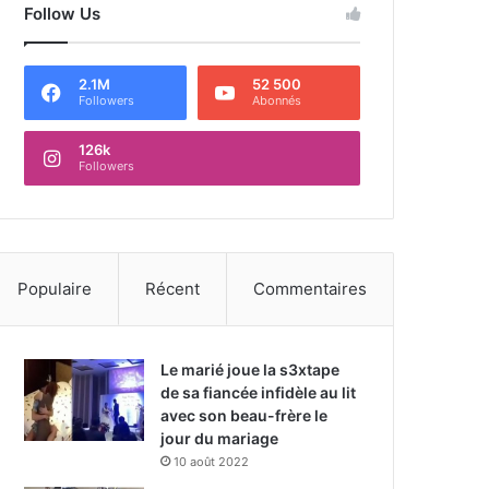
Follow Us
2.1M
52 500
Followers
Abonnés
126k
Followers
Populaire
Récent
Commentaires
Le marié joue la s3xtape
de sa fiancée infidèle au lit
avec son beau-frère le
jour du mariage
10 août 2022