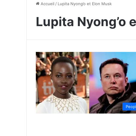
Accueil
/
Lupita Nyong’o et Elon Musk
Lupita Nyong’o 
Peop