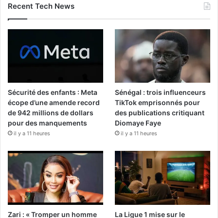
Recent Tech News
Sécurité des enfants : Meta
Sénégal : trois influenceurs
écope d’une amende record
TikTok emprisonnés pour
de 942 millions de dollars
des publications critiquant
pour des manquements
Diomaye Faye
il y a 11 heures
il y a 11 heures
Zari : « Tromper un homme
La Ligue 1 mise sur le