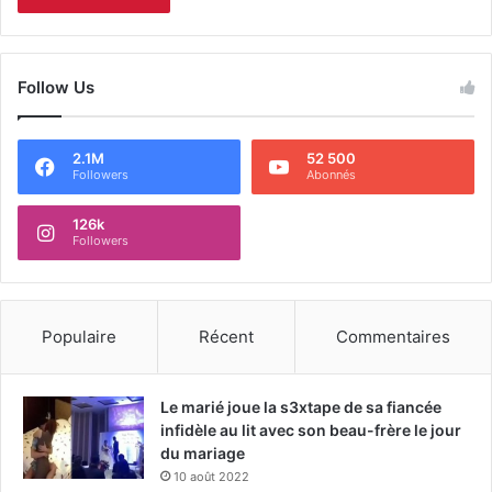
Follow Us
2.1M
52 500
Followers
Abonnés
126k
Followers
Populaire
Récent
Commentaires
Le marié joue la s3xtape de sa fiancée
infidèle au lit avec son beau-frère le jour
du mariage
10 août 2022