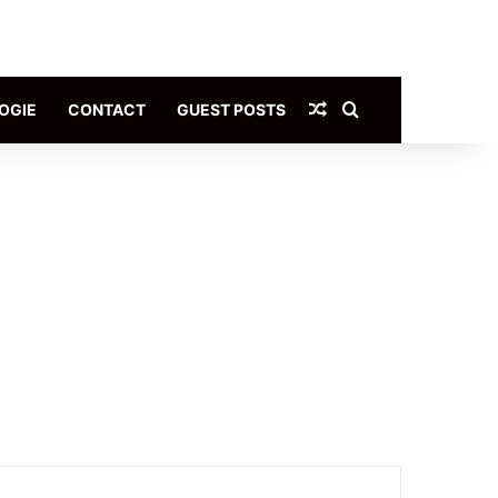
Article Aléatoire
Rechercher
OGIE
CONTACT
GUEST POSTS