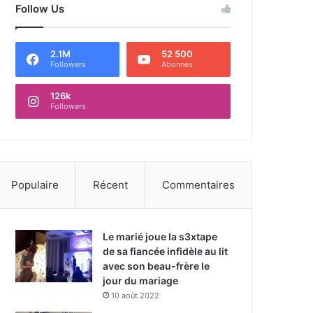
Follow Us
2.1M
52 500
Followers
Abonnés
126k
Followers
Populaire
Récent
Commentaires
Le marié joue la s3xtape
de sa fiancée infidèle au lit
avec son beau-frère le
jour du mariage
10 août 2022