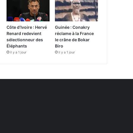
Côte d’Ivoire : Hervé
Guinée : Conakry
Renard redevient
réclame à la France
sélectionneur des
le crâne de Bokar
Éléphants
Biro
il y a 1 jour
il y a 1 jour