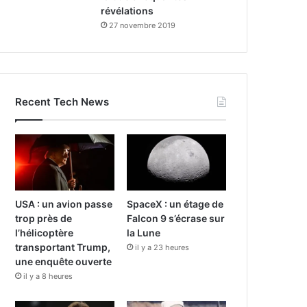
révélations
27 novembre 2019
Recent Tech News
USA : un avion passe
SpaceX : un étage de
trop près de
Falcon 9 s’écrase sur
l’hélicoptère
la Lune
transportant Trump,
il y a 23 heures
une enquête ouverte
il y a 8 heures