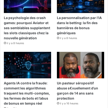
La psychologie des crash
La personnalisation par l’IA
games: pourquoi Aviator et
dans le betting: la fin des
ses semblables supplantent
bannières de bonus
les slots classiques chez la
génériques
nouvelle génération
il y a 8 heures
il y a 8 heures
Agents IA contre la fraude:
Un pasteur séropositif
comment les algorithmes
abuse s€xuellement d’un
traquent les multi-comptes,
garçon de 14 ans sans
les fermes de bots et l’abus
protection
de bonus en temps réel
il y a 16 heures