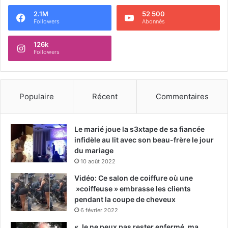
2.1M
52 500
Followers
Abonnés
126k
Followers
Populaire
Récent
Commentaires
Le marié joue la s3xtape de sa fiancée
infidèle au lit avec son beau-frère le jour
du mariage
10 août 2022
Vidéo: Ce salon de coiffure où une
»coiffeuse » embrasse les clients
pendant la coupe de cheveux
6 février 2022
« Je ne peux pas rester enfermé, ma