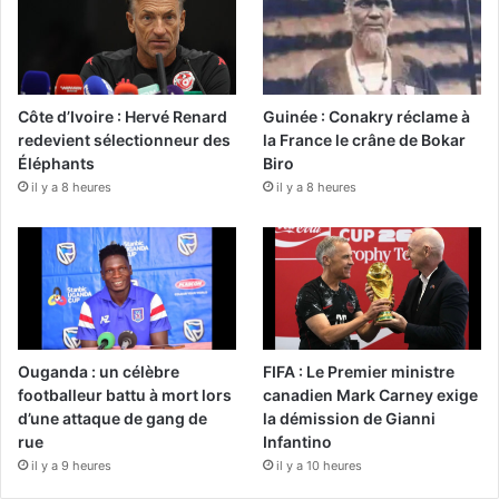
Côte d’Ivoire : Hervé Renard
Guinée : Conakry réclame à
redevient sélectionneur des
la France le crâne de Bokar
Éléphants
Biro
il y a 8 heures
il y a 8 heures
Ouganda : un célèbre
FIFA : Le Premier ministre
footballeur battu à mort lors
canadien Mark Carney exige
d’une attaque de gang de
la démission de Gianni
rue
Infantino
il y a 9 heures
il y a 10 heures