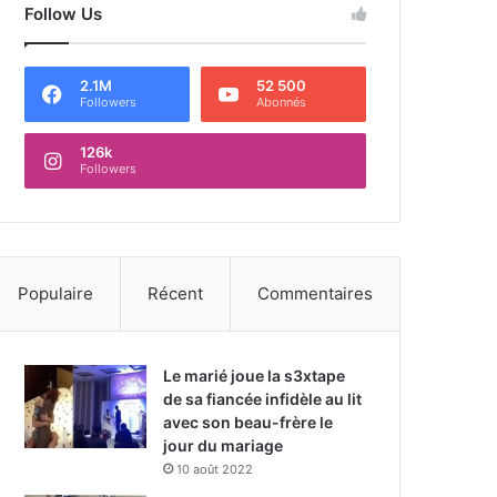
Follow Us
2.1M
52 500
Followers
Abonnés
126k
Followers
Populaire
Récent
Commentaires
Le marié joue la s3xtape
de sa fiancée infidèle au lit
avec son beau-frère le
jour du mariage
10 août 2022