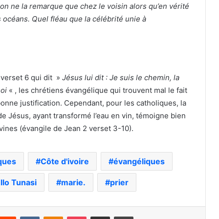
on ne la remarque que chez le voisin alors qu’en vérité
 océans. Quel fléau que la célébrité unie à
 verset 6 qui dit »
Jésus lui dit : Je suis le chemin, la
moi
« , les chrétiens évangélique qui trouvent mal le fait
onne justification. Cependant, pour les catholiques, la
de Jésus, ayant transformé l’eau en vin, témoigne bien
vines (évangile de Jean 2 verset 3-10).
ques
Côte d'ivoire
évangéliques
llo Tunasi
marie.
prier
nterest
Reddit
VKontakte
Odnoklassniki
Pocket
Partager par email
Imprimer