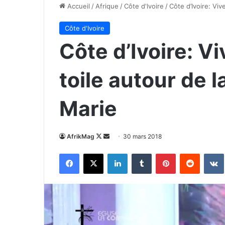
Accueil
/
Afrique
/
Côte d'Ivoire
/
Côte d’Ivoire: Viv
Côte d'Ivoire
Côte d’Ivoire: V
toile autour de la
Marie
Follow
Envoyer
AfrikMag
30 mars 2018
on
un
Facebook
X
Linkedin
Tumblr
Pinterest
Reddit
X
courriel