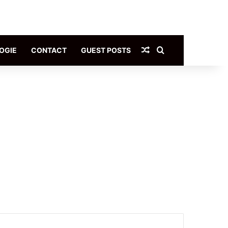
Article Aléatoire
Rechercher
OGIE
CONTACT
GUEST POSTS