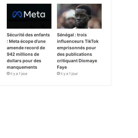
Sécurité des enfants
Sénégal : trois
: Meta écope d’une
influenceurs TikTok
amende record de
emprisonnés pour
942 millions de
des publications
dollars pour des
critiquant Diomaye
manquements
Faye
il y a 1 jour
il y a 1 jour