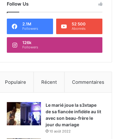
Follow Us
2.1M
52 500
Followers
Abonnés
126k
Followers
Populaire
Récent
Commentaires
Le marié joue la s3xtape
de sa fiancée infidèle au lit
avec son beau-frère le
jour du mariage
10 août 2022