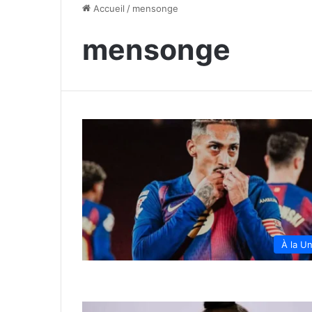
Accueil
/
mensonge
mensonge
À la U