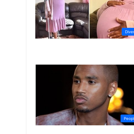
Dive
Peop