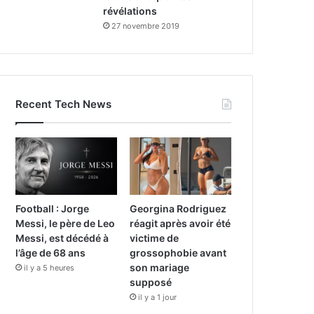
révélations
27 novembre 2019
Recent Tech News
Football : Jorge
Georgina Rodriguez
Messi, le père de Leo
réagit après avoir été
Messi, est décédé à
victime de
l’âge de 68 ans
grossophobie avant
son mariage
il y a 5 heures
supposé
il y a 1 jour