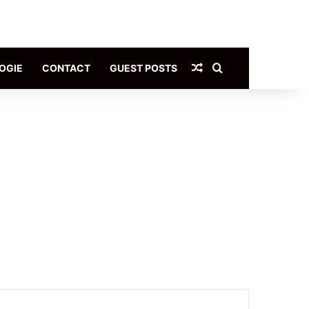
Article Aléatoire
Rechercher
OGIE
CONTACT
GUEST POSTS