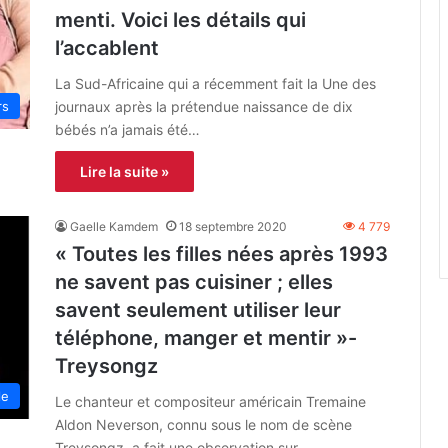
menti. Voici les détails qui
l’accablent
La Sud-Africaine qui a récemment fait la Une des
journaux après la prétendue naissance de dix
rs
bébés n’a jamais été…
Lire la suite »
Gaelle Kamdem
18 septembre 2020
4 779
« Toutes les filles nées après 1993
ne savent pas cuisiner ; elles
savent seulement utiliser leur
téléphone, manger et mentir »-
Treysongz
le
Le chanteur et compositeur américain Tremaine
Aldon Neverson, connu sous le nom de scène
Treysongz, a fait une observation sur…