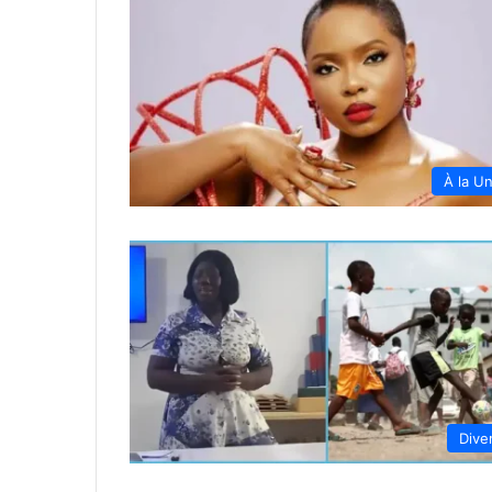
À la U
Dive