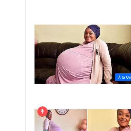
À la U