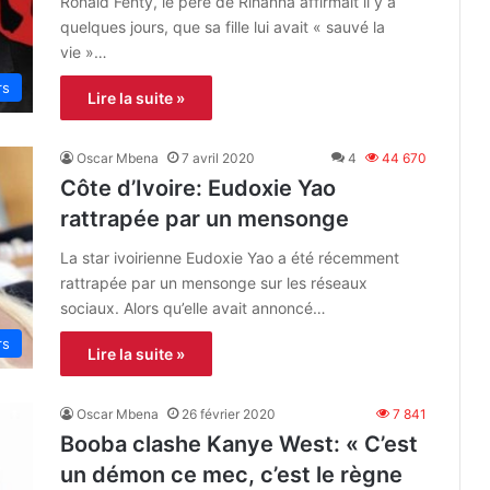
Ronald Fenty, le père de Rihanna affirmait il y a
quelques jours, que sa fille lui avait « sauvé la
vie »…
rs
Lire la suite »
Oscar Mbena
7 avril 2020
4
44 670
Côte d’Ivoire: Eudoxie Yao
rattrapée par un mensonge
La star ivoirienne Eudoxie Yao a été récemment
rattrapée par un mensonge sur les réseaux
sociaux. Alors qu’elle avait annoncé…
rs
Lire la suite »
Oscar Mbena
26 février 2020
7 841
Booba clashe Kanye West: « C’est
un démon ce mec, c’est le règne