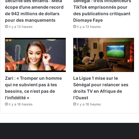
Sécurité des enfants : Meta
Sénégal : trois influenceurs
écope d’une amende record
TikTok emprisonnés pour
de 942 millions de dollars
des publications critiquant
pour des manquements
Diomaye Faye
il y a 13 heures
il y a 13 heures
Zari : « Tromper un homme
La Ligue 1 mise sur le
qui ne subvient pas à tes
Sénégal pour relancer ses
besoins, ce n’est pas de
droits TV en Afrique de
l’infidélité »
l’Ouest
il y a 18 heures
il y a 18 heures