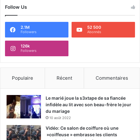
Follow Us
2.1M
52 500
Followers
Abonnés
126k
Followers
Populaire
Récent
Commentaires
Le marié joue la s3xtape de sa fiancée
infidèle au lit avec son beau-frère le jour
du mariage
10 août 2022
Vidéo: Ce salon de coiffure où une
»coiffeuse » embrasse les clients