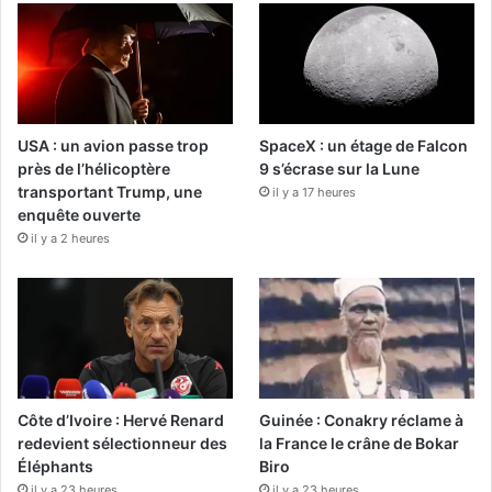
USA : un avion passe trop
SpaceX : un étage de Falcon
près de l’hélicoptère
9 s’écrase sur la Lune
transportant Trump, une
il y a 17 heures
enquête ouverte
il y a 2 heures
Côte d’Ivoire : Hervé Renard
Guinée : Conakry réclame à
redevient sélectionneur des
la France le crâne de Bokar
Éléphants
Biro
il y a 23 heures
il y a 23 heures