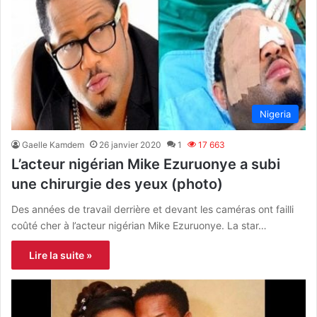
Nigeria
Gaelle Kamdem
26 janvier 2020
1
17 663
L’acteur nigérian Mike Ezuruonye a subi
une chirurgie des yeux (photo)
Des années de travail derrière et devant les caméras ont failli
coûté cher à l’acteur nigérian Mike Ezuruonye. La star…
Lire la suite »