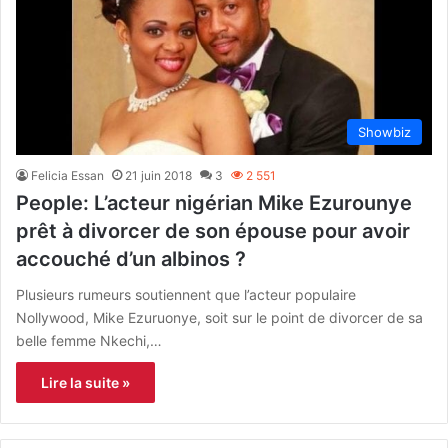
Showbiz
Felicia Essan
21 juin 2018
3
2 551
People: L’acteur nigérian Mike Ezurounye
prêt à divorcer de son épouse pour avoir
accouché d’un albinos ?
Plusieurs rumeurs soutiennent que l’acteur populaire
Nollywood, Mike Ezuruonye, ​​soit sur le point de divorcer de sa
belle femme Nkechi,…
Lire la suite »