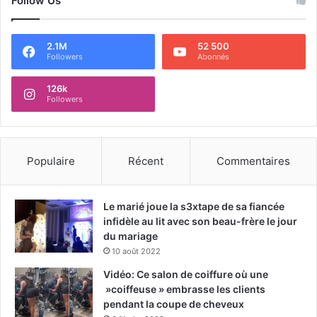
Follow Us
2.1M
52 500
Followers
Abonnés
126k
Followers
Populaire
Récent
Commentaires
Le marié joue la s3xtape de sa fiancée
infidèle au lit avec son beau-frère le jour
du mariage
10 août 2022
Vidéo: Ce salon de coiffure où une
»coiffeuse » embrasse les clients
pendant la coupe de cheveux