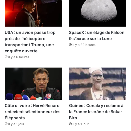
USA : un avion passe trop
SpaceX : un étage de Falcon
près de l’hélicoptère
9 s’écrase sur la Lune
transportant Trump, une
il y a 22 heures
enquête ouverte
il y a 6 heures
Côte d’Ivoire : Hervé Renard
Guinée : Conakry réclame à
redevient sélectionneur des
la France le crâne de Bokar
Éléphants
Biro
il y a 1 jour
il y a 1 jour