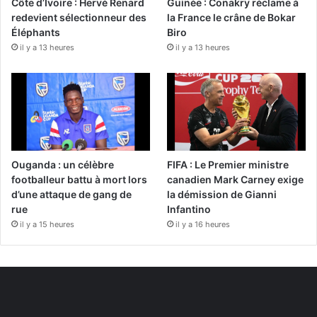
Côte d’Ivoire : Hervé Renard
Guinée : Conakry réclame à
redevient sélectionneur des
la France le crâne de Bokar
Éléphants
Biro
il y a 13 heures
il y a 13 heures
Ouganda : un célèbre
FIFA : Le Premier ministre
footballeur battu à mort lors
canadien Mark Carney exige
d’une attaque de gang de
la démission de Gianni
rue
Infantino
il y a 15 heures
il y a 16 heures