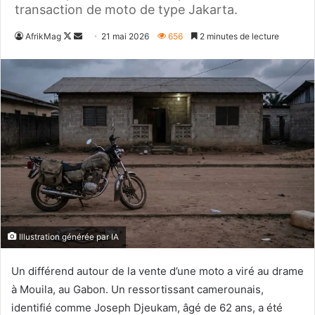
transaction de moto de type Jakarta.
Follow
Envoyer
AfrikMag
21 mai 2026
656
2 minutes de lecture
on
un
X
courriel
Illustration générée par IA
Un différend autour de la vente d’une moto a viré au drame
à Mouila, au Gabon. Un ressortissant camerounais,
identifié comme Joseph Djeukam, âgé de 62 ans, a été