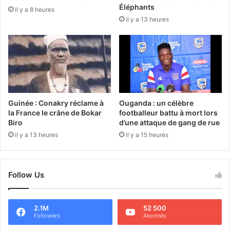
Éléphants
il y a 8 heures
il y a 13 heures
Guinée : Conakry réclame à
Ouganda : un célèbre
la France le crâne de Bokar
footballeur battu à mort lors
Biro
d’une attaque de gang de rue
il y a 13 heures
il y a 15 heures
Follow Us
2.1M
52 500
Followers
Abonnés