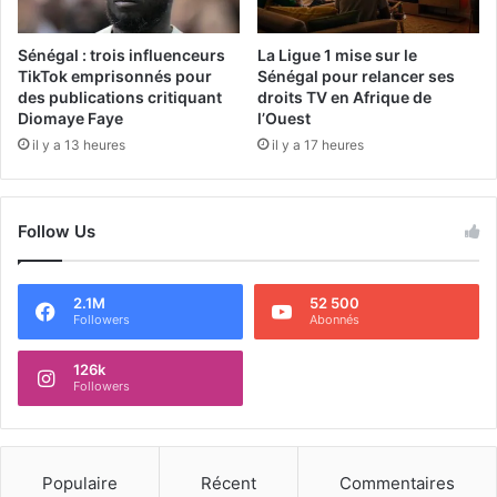
Sénégal : trois influenceurs
La Ligue 1 mise sur le
TikTok emprisonnés pour
Sénégal pour relancer ses
des publications critiquant
droits TV en Afrique de
Diomaye Faye
l’Ouest
il y a 13 heures
il y a 17 heures
Follow Us
2.1M
52 500
Followers
Abonnés
126k
Followers
Populaire
Récent
Commentaires