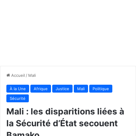
Accueil
/
Mali
À la Une
Afrique
Justice
Mali
Politique
Sécurité
Mali : les disparitions liées à
la Sécurité d’État secouent
Bamako