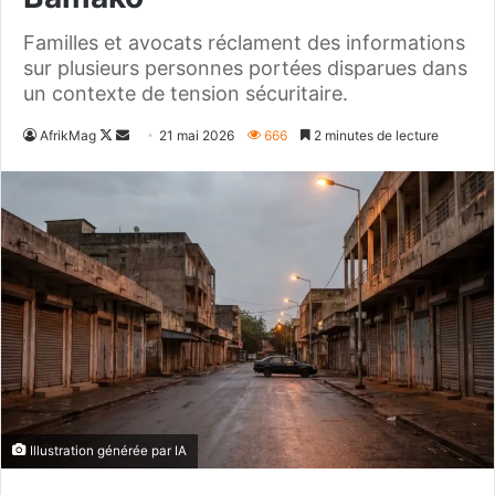
Familles et avocats réclament des informations
sur plusieurs personnes portées disparues dans
un contexte de tension sécuritaire.
Follow
Envoyer
AfrikMag
21 mai 2026
666
2 minutes de lecture
on
un
X
courriel
Illustration générée par IA