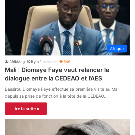
Afrique
AfrikMag
il y a 1 semaine
646
Mali : Diomaye Faye veut relancer le
dialogue entre la CEDEAO et l’AES
Bassirou Diomaye Faye effectue sa première visite au Mali
depuis sa prise de fonction à la tête de la CEDEAO.…
Lire la suite »