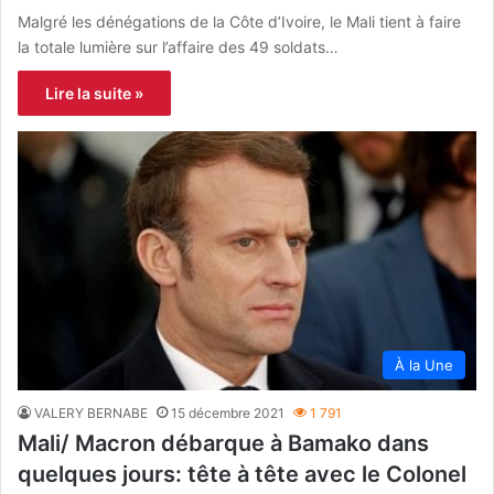
Malgré les dénégations de la Côte d’Ivoire, le Mali tient à faire
la totale lumière sur l’affaire des 49 soldats…
Lire la suite »
À la Une
VALERY BERNABE
15 décembre 2021
1 791
Mali/ Macron débarque à Bamako dans
quelques jours: tête à tête avec le Colonel