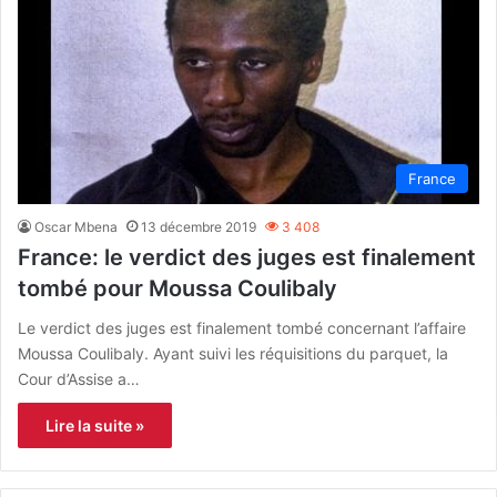
France
Oscar Mbena
13 décembre 2019
3 408
France: le verdict des juges est finalement
tombé pour Moussa Coulibaly
Le verdict des juges est finalement tombé concernant l’affaire
Moussa Coulibaly. Ayant suivi les réquisitions du parquet, la
Cour d’Assise a…
Lire la suite »