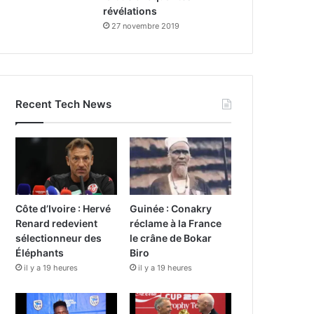
révélations
27 novembre 2019
Recent Tech News
Côte d’Ivoire : Hervé
Guinée : Conakry
Renard redevient
réclame à la France
sélectionneur des
le crâne de Bokar
Éléphants
Biro
il y a 19 heures
il y a 19 heures