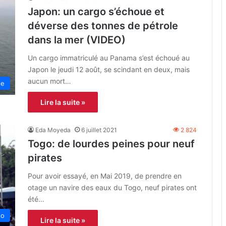
Japon: un cargo s’échoue et
déverse des tonnes de pétrole
dans la mer (VIDEO)
Un cargo immatriculé au Panama s’est échoué au
Japon le jeudi 12 août, se scindant en deux, mais
aucun mort…
ne
Lire la suite »
Eda Moyeda
6 juillet 2021
2 824
Togo: de lourdes peines pour neuf
pirates
Pour avoir essayé, en Mai 2019, de prendre en
otage un navire des eaux du Togo, neuf pirates ont
été…
go
Lire la suite »