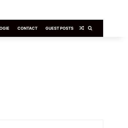
Article Aléatoire
Rechercher
OGIE
CONTACT
GUEST POSTS