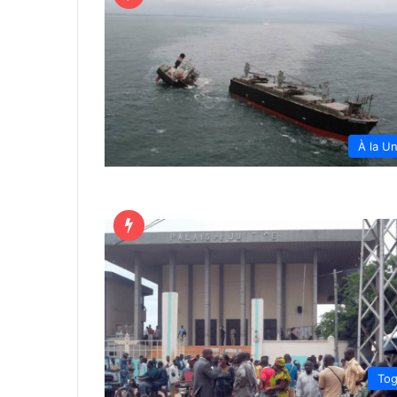
À la U
To