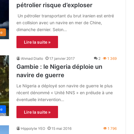
pétrolier risque d’exploser
Un pétrolier transportant du brut iranien est entré
en collision avec un navire en mer de Chine,
dimanche dernier. Selon…
de
Lire la suite »
Ahmad Diallo
17 janvier 2017
2
1 369
Gambie : le Nigeria déploie un
navire de guerre
Le Nigeria a déployé son navire de guerre le plus
récent dénommé « Unité NNS » en prélude à une
éventuelle intervention…
ue
Lire la suite »
Hippolyte YEO
15 mai 2016
1 796