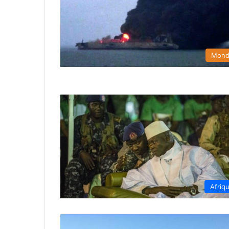
Mon
Afriq