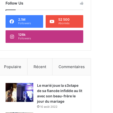
Follow Us
2.1M
52 500
Followers
Abonnés
126k
Followers
Populaire
Récent
Commentaires
Le marié joue la s3xtape
de sa fiancée infidèle au lit
avec son beau-frère le
jour du mariage
10 août 2022