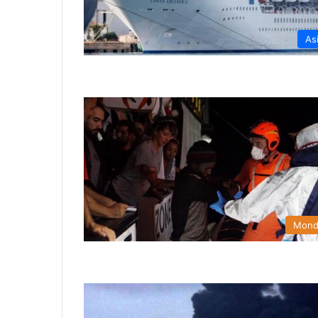
As
Mon