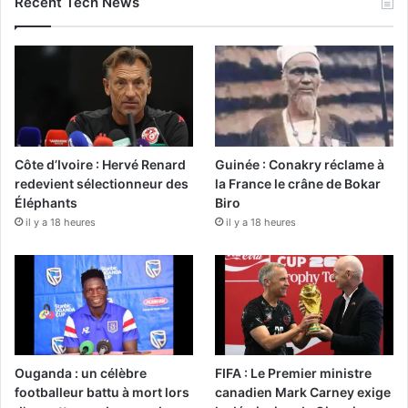
Recent Tech News
Côte d’Ivoire : Hervé Renard
Guinée : Conakry réclame à
redevient sélectionneur des
la France le crâne de Bokar
Éléphants
Biro
il y a 18 heures
il y a 18 heures
Ouganda : un célèbre
FIFA : Le Premier ministre
footballeur battu à mort lors
canadien Mark Carney exige