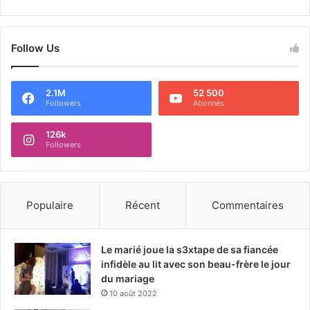
Follow Us
2.1M
52 500
Followers
Abonnés
126k
Followers
Populaire
Récent
Commentaires
Le marié joue la s3xtape de sa fiancée
infidèle au lit avec son beau-frère le jour
du mariage
10 août 2022