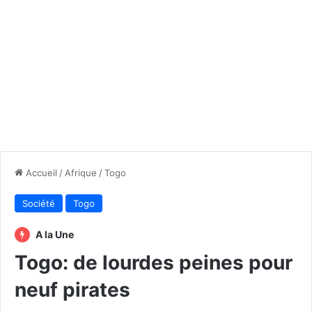
Accueil
/
Afrique
/
Togo
Société
Togo
A la Une
Togo: de lourdes peines pour
neuf pirates