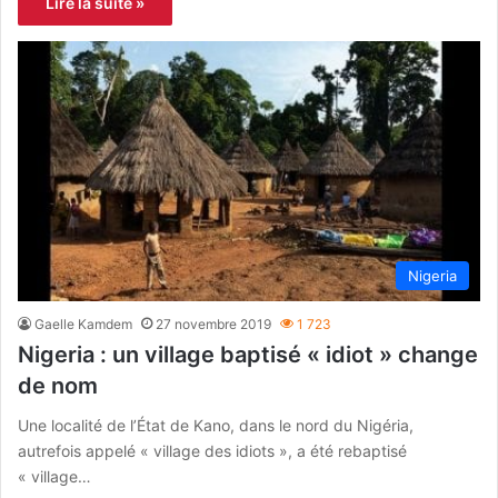
Lire la suite »
Nigeria
Gaelle Kamdem
27 novembre 2019
1 723
Nigeria : un village baptisé « idiot » change
de nom
Une localité de l’État de Kano, dans le nord du Nigéria,
autrefois appelé « village des idiots », a été rebaptisé
« village…