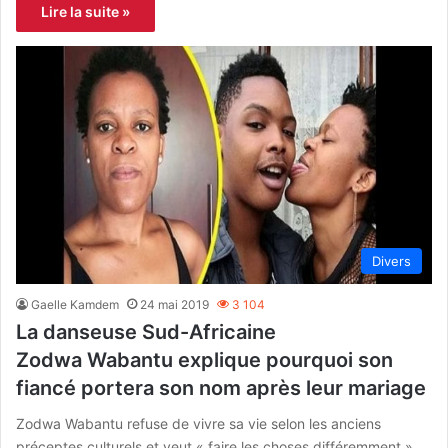
Lire la suite »
Divers
Gaelle Kamdem
24 mai 2019
3 104
La danseuse Sud-Africaine
Zodwa Wabantu explique pourquoi son
fiancé portera son nom après leur mariage
Zodwa Wabantu refuse de vivre sa vie selon les anciens
préceptes culturels et veut « faire les choses différemment ».