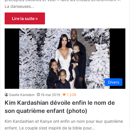
La danseuses…
Lire la suite »
Divers
Gaelle Kamdem
18 mai 2019
1 339
Kim Kardashian dévoile enfin le nom de
son quatrième enfant (photo)
Kim Kardashian et Kanye ont enfin un nom pour leur quatrième
enfant. Le couple s’est inspiré de la bible pour…