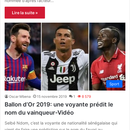
nommée d’après l’acteur…
Lire la suite »
Sport
Oscar Mbena
15 novembre 2019
1
8 579
Ballon d’Or 2019: une voyante prédit le
nom du vainqueur-Vidéo
Selbé Ndom, c’est la voyante de nationalité sénégalaise qui
vient de faire une prédiction sur le nom du favori au…