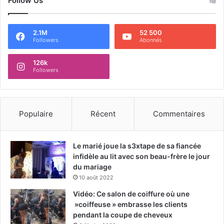
Follow Us
2.1M
52 500
Followers
Abonnés
126k
Followers
Populaire
Récent
Commentaires
Le marié joue la s3xtape de sa fiancée
infidèle au lit avec son beau-frère le jour
du mariage
10 août 2022
Vidéo: Ce salon de coiffure où une
»coiffeuse » embrasse les clients
pendant la coupe de cheveux