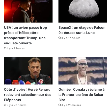
USA : un avion passe trop
SpaceX : un étage de Falcon
près de l’hélicoptère
9 s’écrase sur la Lune
transportant Trump, une
il y a 17 heures
enquête ouverte
il y a 2 heures
Côte d’Ivoire : Hervé Renard
Guinée : Conakry réclame à
redevient sélectionneur des
la France le crâne de Bokar
Éléphants
Biro
il y a 23 heures
il y a 23 heures