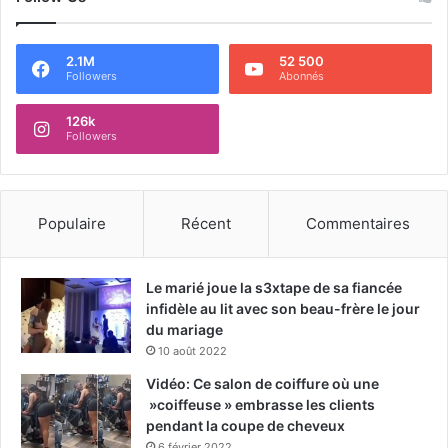
2.1M
52 500
Followers
Abonnés
126k
Followers
Populaire
Récent
Commentaires
Le marié joue la s3xtape de sa fiancée
infidèle au lit avec son beau-frère le jour
du mariage
10 août 2022
Vidéo: Ce salon de coiffure où une
»coiffeuse » embrasse les clients
pendant la coupe de cheveux
6 février 2022