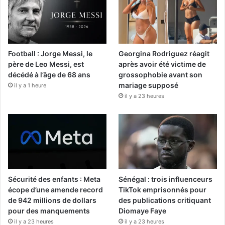
Football : Jorge Messi, le
Georgina Rodriguez réagit
père de Leo Messi, est
après avoir été victime de
décédé à l’âge de 68 ans
grossophobie avant son
mariage supposé
il y a 1 heure
il y a 23 heures
Sécurité des enfants : Meta
Sénégal : trois influenceurs
écope d’une amende record
TikTok emprisonnés pour
de 942 millions de dollars
des publications critiquant
pour des manquements
Diomaye Faye
il y a 23 heures
il y a 23 heures