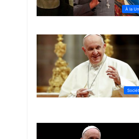
À la U
Socié