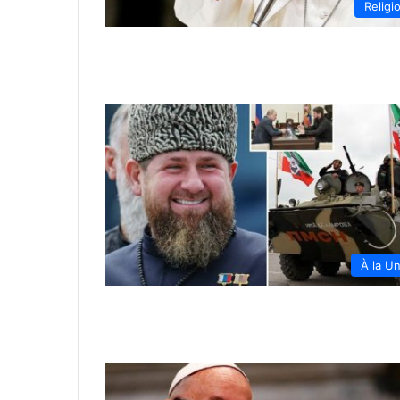
Religi
À la U