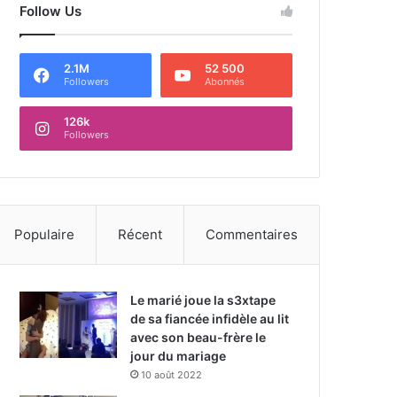
Follow Us
2.1M
52 500
Followers
Abonnés
126k
Followers
Populaire
Récent
Commentaires
Le marié joue la s3xtape
de sa fiancée infidèle au lit
avec son beau-frère le
jour du mariage
10 août 2022