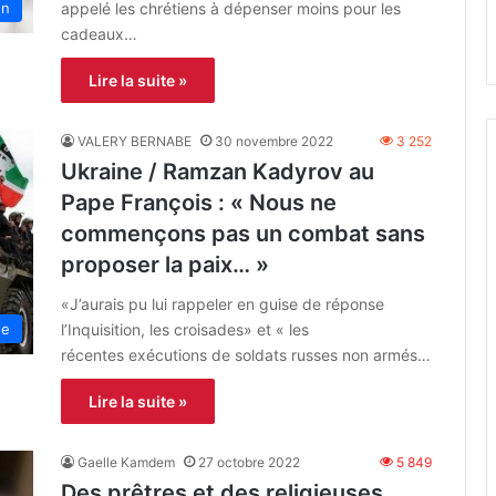
appelé les chrétiens à dépenser moins pour les
on
cadeaux…
Lire la suite »
VALERY BERNABE
30 novembre 2022
3 252
Ukraine / Ramzan Kadyrov au
Pape François : « Nous ne
commençons pas un combat sans
proposer la paix… »
«J’aurais pu lui rappeler en guise de réponse
l’Inquisition, les croisades» et « les
ne
récentes exécutions de soldats russes non armés…
Lire la suite »
Gaelle Kamdem
27 octobre 2022
5 849
Des prêtres et des religieuses