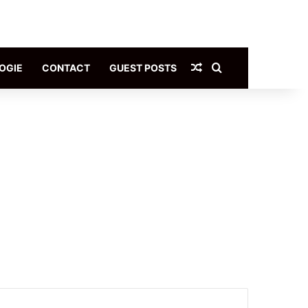
Article Aléatoire
Rechercher
OGIE
CONTACT
GUEST POSTS