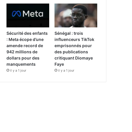
Sécurité des enfants
Sénégal : trois
: Meta écope d’une
influenceurs TikTok
amende record de
emprisonnés pour
942 millions de
des publications
dollars pour des
critiquant Diomaye
manquements
Faye
il y a 1 jour
il y a 1 jour