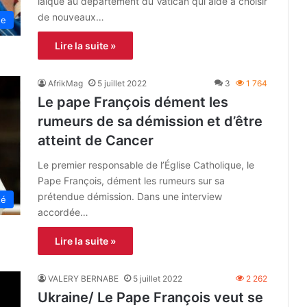
laïque au département du Vatican qui aide à choisir
de nouveaux…
ne
Lire la suite »
AfrikMag
5 juillet 2022
3
1 764
Le pape François dément les
rumeurs de sa démission et d’être
atteint de Cancer
Le premier responsable de l’Église Catholique, le
Pape François, dément les rumeurs sur sa
prétendue démission. Dans une interview
té
accordée…
Lire la suite »
VALERY BERNABE
5 juillet 2022
2 262
Ukraine/ Le Pape François veut se