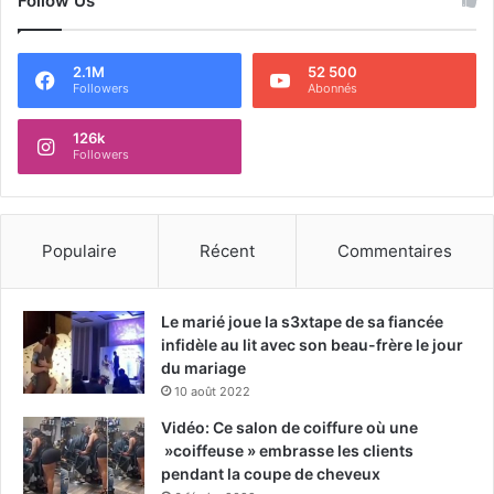
Follow Us
2.1M
52 500
Followers
Abonnés
126k
Followers
Populaire
Récent
Commentaires
Le marié joue la s3xtape de sa fiancée
infidèle au lit avec son beau-frère le jour
du mariage
10 août 2022
Vidéo: Ce salon de coiffure où une
»coiffeuse » embrasse les clients
pendant la coupe de cheveux