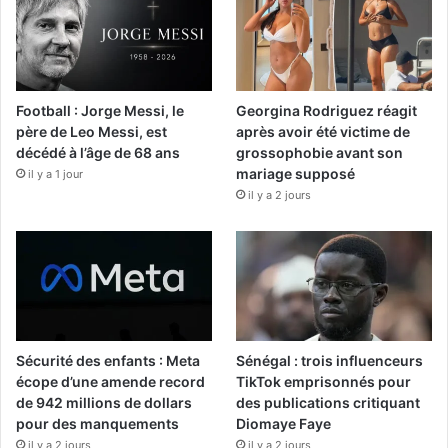
Football : Jorge Messi, le
Georgina Rodriguez réagit
père de Leo Messi, est
après avoir été victime de
décédé à l’âge de 68 ans
grossophobie avant son
mariage supposé
il y a 1 jour
il y a 2 jours
Sécurité des enfants : Meta
Sénégal : trois influenceurs
écope d’une amende record
TikTok emprisonnés pour
de 942 millions de dollars
des publications critiquant
pour des manquements
Diomaye Faye
il y a 2 jours
il y a 2 jours