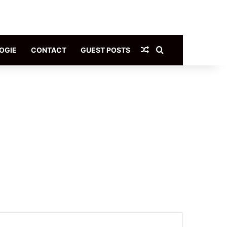
Article Aléatoire
Rechercher
OGIE
CONTACT
GUEST POSTS