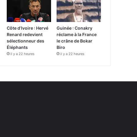
Côte d’Ivoire : Hervé
Guinée : Conakry
Renard redevient
réclame à la France
sélectionneur des
le crâne de Bokar
Éléphants
Biro
il y a 22 heures
il y a 22 heures