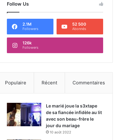
Follow Us
2.1M
52 500
Followers
Abonnés
126k
Followers
Populaire
Récent
Commentaires
Le marié joue la s3xtape
de sa fiancée infidèle au lit
avec son beau-frère le
jour du mariage
10 août 2022