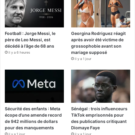
Football : Jorge Messi, le
Georgina Rodriguez réagit
père de Leo Messi, est
après avoir été victime de
décédé à l’âge de 68 ans
grossophobie avant son
mariage supposé
il y a 6 heures
il y a 1 jour
Sécurité des enfants : Meta
Sénégal : trois influenceurs
écope d’une amende record
TikTok emprisonnés pour
de 942 millions de dollars
des publications critiquant
pour des manquements
Diomaye Faye
il y a 1 jour
il y a 1 jour