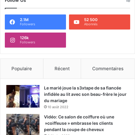
Follow Us
2.1M
52 500
Followers
Abonnés
126k
Followers
Populaire
Récent
Commentaires
Le marié joue la s3xtape de sa fiancée
infidèle au lit avec son beau-frère le jour
du mariage
10 août 2022
Vidéo: Ce salon de coiffure où une
»coiffeuse » embrasse les clients
pendant la coupe de cheveux