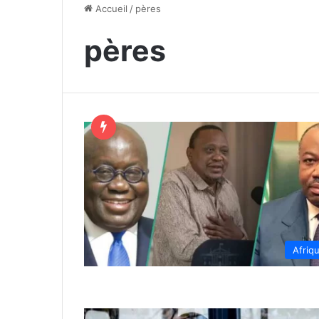
Accueil
/
pères
pères
Afriq