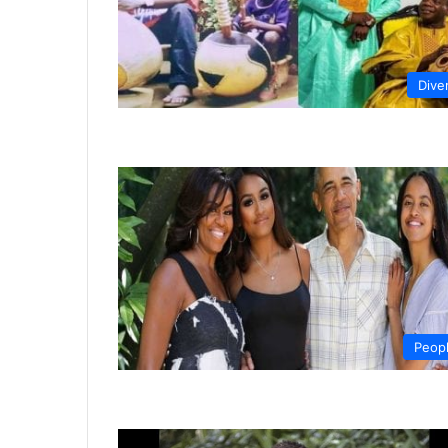
Dive
Peop