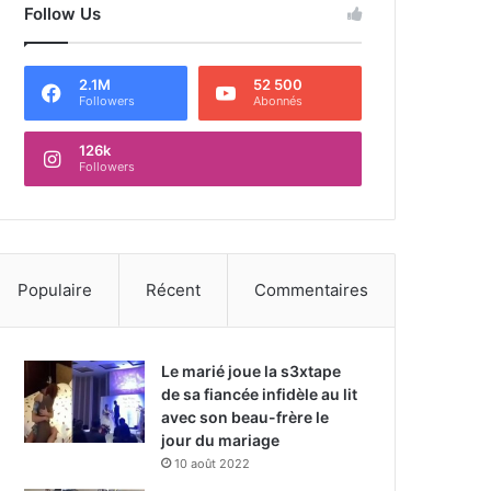
Follow Us
2.1M
52 500
Followers
Abonnés
126k
Followers
Populaire
Récent
Commentaires
Le marié joue la s3xtape
de sa fiancée infidèle au lit
avec son beau-frère le
jour du mariage
10 août 2022