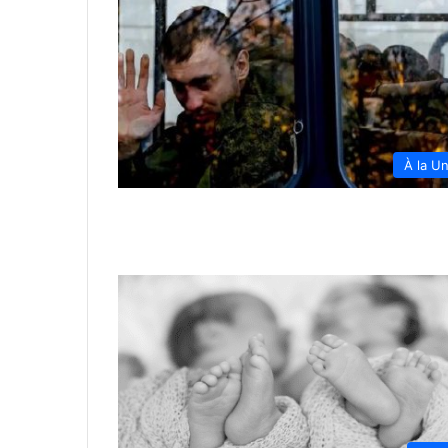
À la U