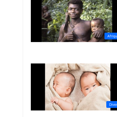
Afriq
Dive