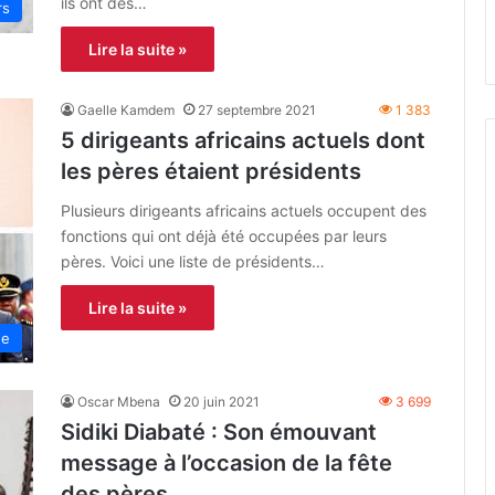
ils ont des…
rs
Lire la suite »
Gaelle Kamdem
27 septembre 2021
1 383
5 dirigeants africains actuels dont
les pères étaient présidents
Plusieurs dirigeants africains actuels occupent des
fonctions qui ont déjà été occupées par leurs
pères. Voici une liste de présidents…
Lire la suite »
ue
Oscar Mbena
20 juin 2021
3 699
Sidiki Diabaté : Son émouvant
message à l’occasion de la fête
des pères