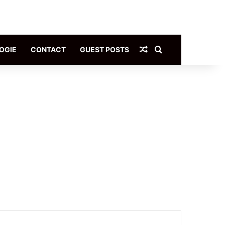
Article Aléatoire
Rechercher
OGIE
CONTACT
GUEST POSTS