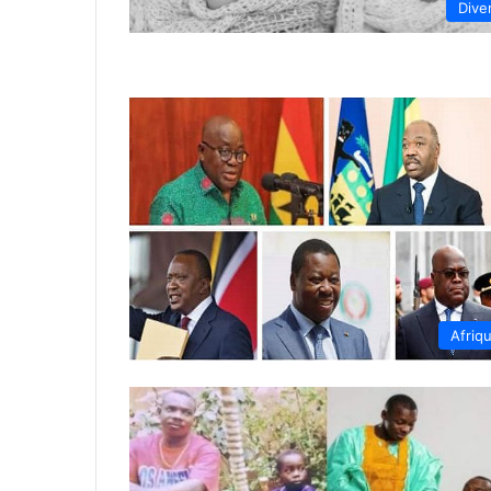
Dive
Afriq