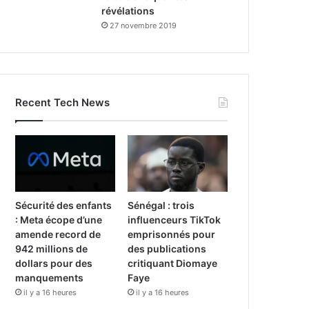
révélations
27 novembre 2019
Recent Tech News
Sécurité des enfants
Sénégal : trois
: Meta écope d’une
influenceurs TikTok
amende record de
emprisonnés pour
942 millions de
des publications
dollars pour des
critiquant Diomaye
manquements
Faye
il y a 16 heures
il y a 16 heures