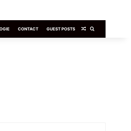
Article Aléatoire
Rechercher
OGIE
CONTACT
GUEST POSTS