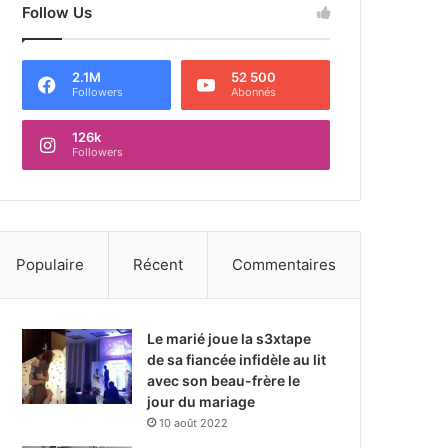
Follow Us
2.1M
52 500
Followers
Abonnés
126k
Followers
Populaire
Récent
Commentaires
Le marié joue la s3xtape
de sa fiancée infidèle au lit
avec son beau-frère le
jour du mariage
10 août 2022