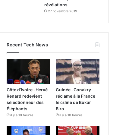
révélations
27 novembre 2019
Recent Tech News
Côte d’Ivoire : Hervé
Guinée : Conakry
Renard redevient
réclame à la France
sélectionneur des
le crâne de Bokar
Éléphants
Biro
il y a 10 heures
il y a 10 heures