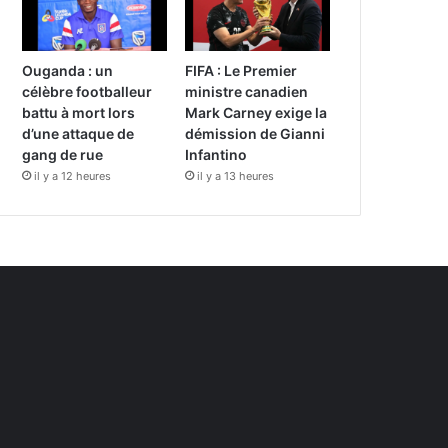
Ouganda : un
FIFA : Le Premier
célèbre footballeur
ministre canadien
battu à mort lors
Mark Carney exige la
d’une attaque de
démission de Gianni
gang de rue
Infantino
il y a 12 heures
il y a 13 heures