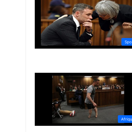
Spo
Afriq