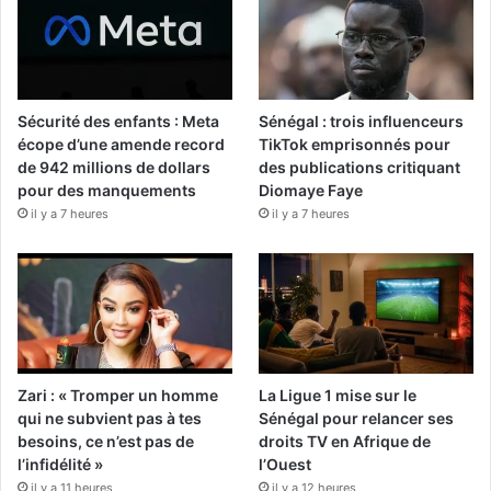
Sécurité des enfants : Meta
Sénégal : trois influenceurs
écope d’une amende record
TikTok emprisonnés pour
de 942 millions de dollars
des publications critiquant
pour des manquements
Diomaye Faye
il y a 7 heures
il y a 7 heures
Zari : « Tromper un homme
La Ligue 1 mise sur le
qui ne subvient pas à tes
Sénégal pour relancer ses
besoins, ce n’est pas de
droits TV en Afrique de
l’infidélité »
l’Ouest
il y a 11 heures
il y a 12 heures