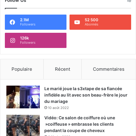
Follow Us
2.1M
52 500
Followers
Abonnés
126k
Followers
Populaire
Récent
Commentaires
Le marié joue la s3xtape de sa fiancée
infidèle au lit avec son beau-frère le jour
du mariage
10 août 2022
Vidéo: Ce salon de coiffure où une
»coiffeuse » embrasse les clients
pendant la coupe de cheveux