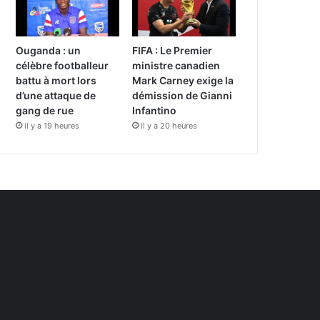
Ouganda : un
FIFA : Le Premier
célèbre footballeur
ministre canadien
battu à mort lors
Mark Carney exige la
d’une attaque de
démission de Gianni
gang de rue
Infantino
il y a 19 heures
il y a 20 heures