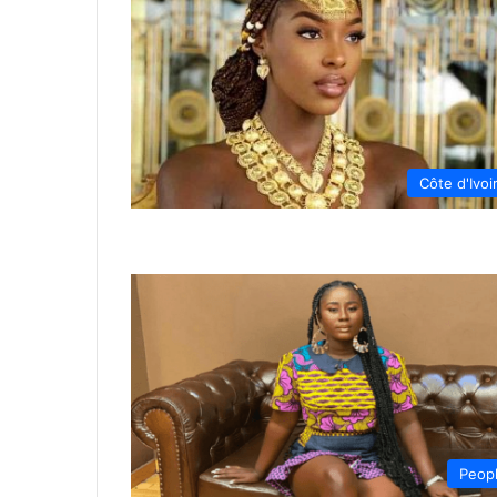
Côte d'Ivoi
Peop