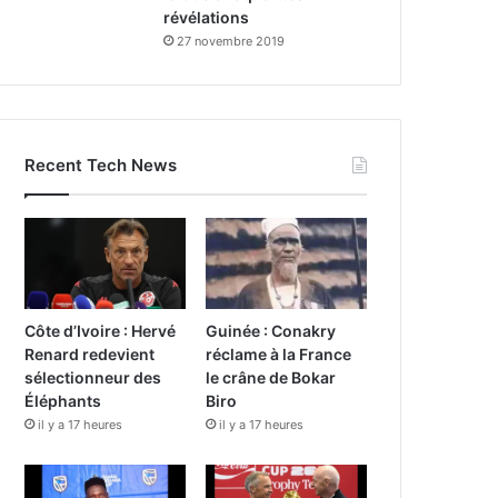
révélations
27 novembre 2019
Recent Tech News
Côte d’Ivoire : Hervé
Guinée : Conakry
Renard redevient
réclame à la France
sélectionneur des
le crâne de Bokar
Éléphants
Biro
il y a 17 heures
il y a 17 heures