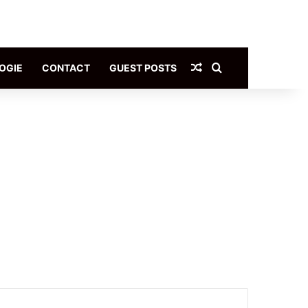
Article Aléatoire
Rechercher
OGIE
CONTACT
GUEST POSTS