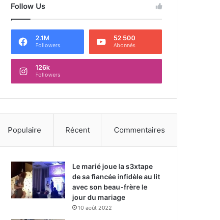
Follow Us
2.1M
52 500
Followers
Abonnés
126k
Followers
Populaire
Récent
Commentaires
Le marié joue la s3xtape
de sa fiancée infidèle au lit
avec son beau-frère le
jour du mariage
10 août 2022